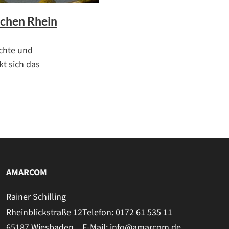
chen Rhein
ichte und
t sich das
AMARCOM
Rainer Schilling
Rheinblickstraße 12
Telefon: 0172 61 535 11
65187 Wiesbaden
E-Mail: info@amarcom.de