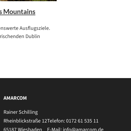
is Mountains
enswerte Ausflugsziele.
frischenden Dublin
AMARCOM
Rainer Schilling
Rheinblickstraße 12
Telefon: 0172 61 535 11
65187 Wiesbaden
E-Mail: info@amarcom.de